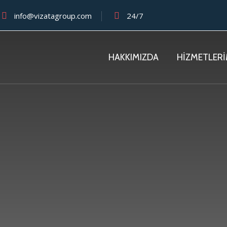
info@vizatagroup.com
24/7
HAKKIMIZDA
HİZMETLERİ