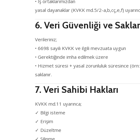
• İş ortaklarımızdan
yasal dayanaklar (KVKK md.5/2-a,b,cç,e,f) uyarınc
6. Veri Güvenliği ve Sakl
Verileriniz;
• 6698 sayılı KVKK ve ilgili mevzuata uygun
• Gerektiğinde imha edilmek üzere
• Hizmet süresi + yasal zorunluluk süresince (örn: fa
saklanır.
7. Veri Sahibi Hakları
KVKK md.11 uyarınca;
✓ Bilgi isteme
✓ Erişim
✓ Düzeltme
✓ Silinme