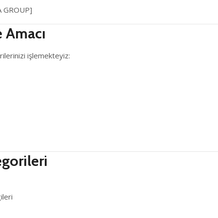
A GROUP]
me Amacı
ilerinizi işlemekteyiz:
egorileri
leri