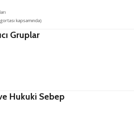
arı
sigortası kapsamında)
ıcı Gruplar
 ve Hukuki Sebep