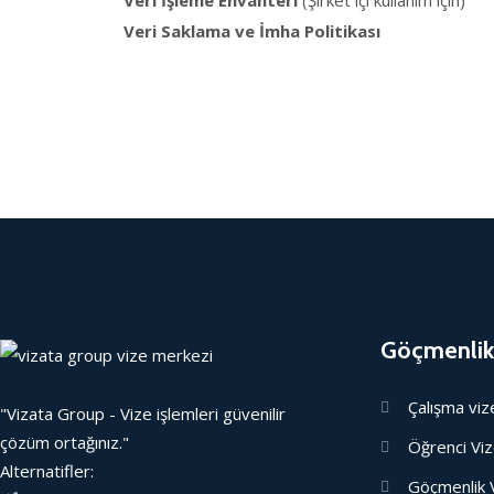
Veri İşleme Envanteri
(Şirket içi kullanım için)
Veri Saklama ve İmha Politikası
Göçmenlik
Çalışma viz
"Vizata Group - Vize işlemleri güvenilir
çözüm ortağınız."
Öğrenci Viz
Alternatifler:
Göçmenlik 