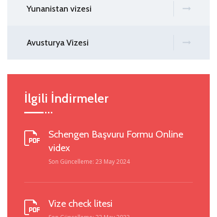
Yunanistan vizesi
Avusturya Vizesi
İlgili İndirmeler
Schengen Başvuru Formu Online
videx
Son Güncelleme: 23 May 2024
Vize check litesi