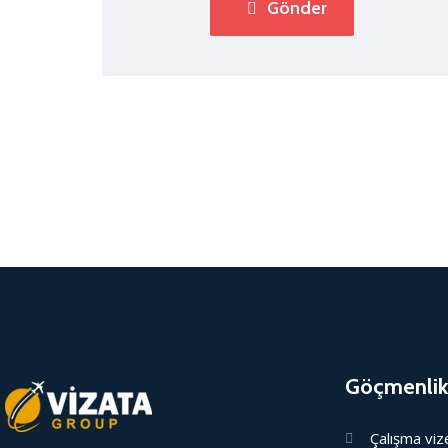
Gönder
Göçmenlik
Çalışma viz