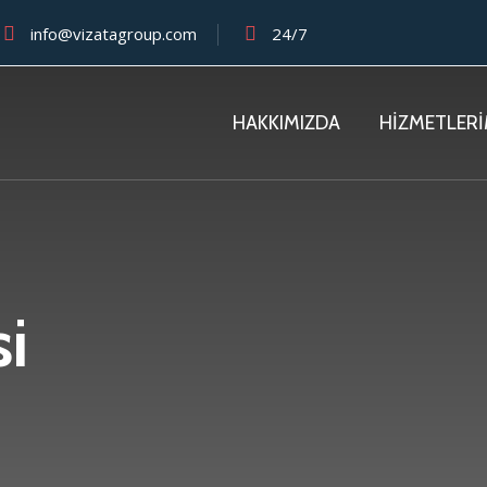
info@vizatagroup.com
24/7
HAKKIMIZDA
HİZMETLERİ
i