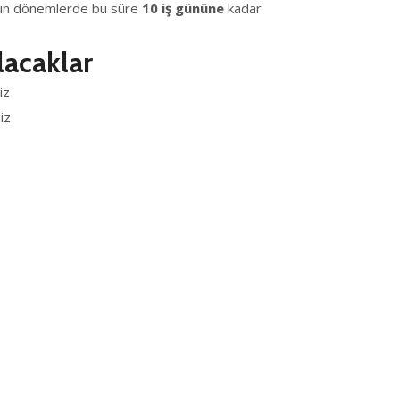
oğun dönemlerde bu süre
10 iş gününe
kadar
acaklar
iz
iz