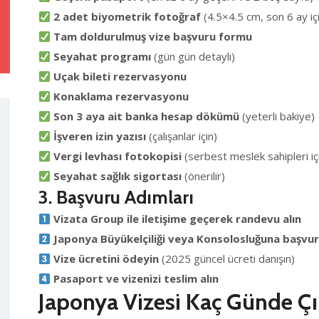
2 adet biyometrik fotoğraf
(4.5×4.5 cm, son 6 ay iç
Tam doldurulmuş vize başvuru formu
Seyahat programı
(gün gün detaylı)
Uçak bileti rezervasyonu
Konaklama rezervasyonu
Son 3 aya ait banka hesap dökümü
(yeterli bakiye)
İşveren izin yazısı
(çalışanlar için)
Vergi levhası fotokopisi
(serbest meslek sahipleri iç
Seyahat sağlık sigortası
(önerilir)
3. Başvuru Adımları
Vizata Group ile iletişime geçerek randevu alın
Japonya Büyükelçiliği veya Konsolosluğuna başvu
Vize ücretini ödeyin
(2025 güncel ücreti danışın)
Pasaport ve vizenizi teslim alın
Japonya Vizesi Kaç Günde Çı