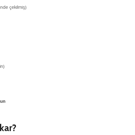
inde çekilmiş)
in)
run
kar?