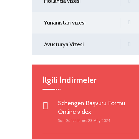
Hollanda vizesi
Yunanistan vizesi
Avusturya Vizesi
İlgili İndirmeler
Schengen Başvuru Formu
Online videx
Son Güncelleme: 23 May 2024