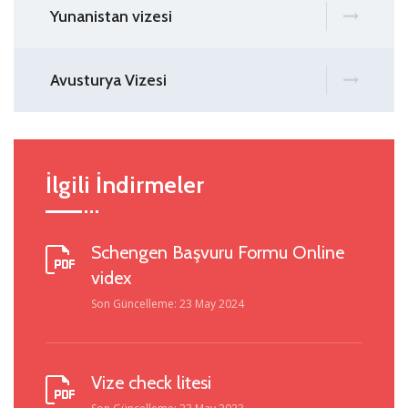
Yunanistan vizesi
Avusturya Vizesi
İlgili İndirmeler
Schengen Başvuru Formu Online
videx
Son Güncelleme: 23 May 2024
Vize check litesi