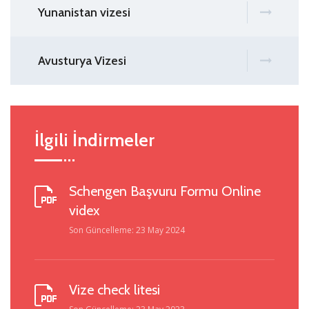
Yunanistan vizesi
Avusturya Vizesi
İlgili İndirmeler
Schengen Başvuru Formu Online
videx
Son Güncelleme: 23 May 2024
Vize check litesi